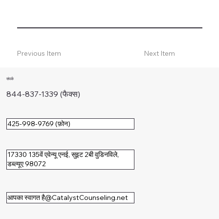
Previous Item
Next Item
संपर्क
844-837-1339 (फैक्स)
425-998-9769 (फ़ोन)
17330 135वें एवेन्यू एनई, सुइट 2बी वुडिनविले,
डब्ल्यूए 98072
आपका स्वागत है@CatalystCounseling.net