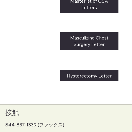
Masterlist of GSA
Letters
Masculizing Chest
Surgery Letter
Hystorectomy Letter
接触
844-837-1339 (ファックス)