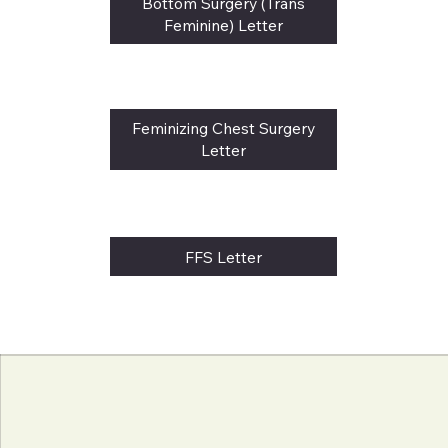
Bottom Surgery (Trans
Feminine) Letter
Feminizing Chest Surgery
Letter
FFS Letter