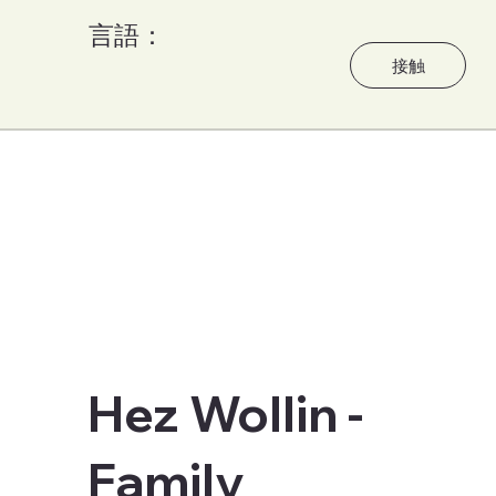
言語：
う
接触
Hez Wollin -
Family