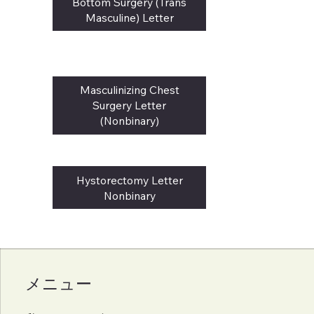
Bottom Surgery (Trans
Masculine) Letter
Masculinizing Chest
Surgery Letter
(Nonbinary)
Hystorectomy Letter
Nonbinary
メニュー