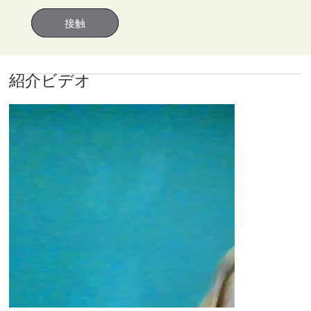
接触
接触
紹介ビデオ