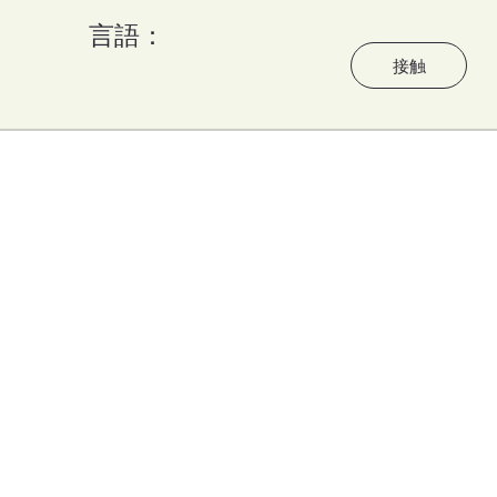
言語：
う
接触