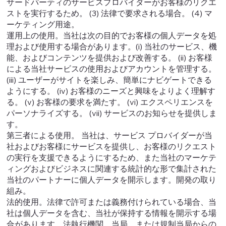
サードパーティのサービスプロバイダーがお客様のリクエ
ストを実行するため。 (3) 法律で要求される場合。 (4) マ
ーケティング用途。
運用上の使用。当社は次の目的でお客様の個人データを処
理および使用する場合があります。(i) 当社のサービス、機
能、およびコンテンツを提供および改善する。 (ii) お客様
による当社サービスの使用およびアカウントを管理する。
(iii) ユーザーがサイトを楽しみ、簡単にナビゲートできる
ようにする。 (iv) お客様のニーズと興味をよりよく理解す
る。 (v) お客様の要求を満たす。 (vi) エクスペリエンスを
パーソナライズする。 (vii) サービスのお知らせを提供しま
す。
第三者による使用。 当社は、サービス プロバイダーが当
社およびお客様にサービスを提供し、お客様のリクエスト
の実行を支援できるようにするため、また当社のマーケテ
ィングおよびビジネスに関連する統計的な形で集計された
当社のパートナーに個人データを開示します。開発の取り
組み。
法的使用。法律で許可または義務付けられている場合、当
社は個人データを含む、当社が保持する情報を開示する場
合があります。法執行機関、当局、または規制当局からの