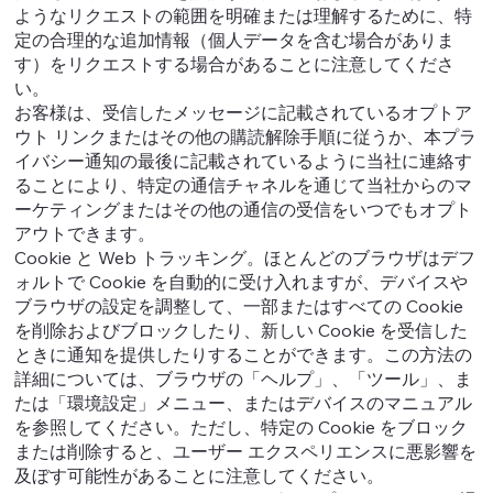
ようなリクエストの範囲を明確または理解するために、特
定の合理的な追加情報（個人データを含む場合がありま
す）をリクエストする場合があることに注意してくださ
い。
お客様は、受信したメッセージに記載されているオプトア
ウト リンクまたはその他の購読解除手順に従うか、本プラ
イバシー通知の最後に記載されているように当社に連絡す
ることにより、特定の通信チャネルを通じて当社からのマ
ーケティングまたはその他の通信の受信をいつでもオプト
アウトできます。
Cookie と Web トラッキング。ほとんどのブラウザはデフ
ォルトで Cookie を自動的に受け入れますが、デバイスや
ブラウザの設定を調整して、一部またはすべての Cookie
を削除およびブロックしたり、新しい Cookie を受信した
ときに通知を提供したりすることができます。この方法の
詳細については、ブラウザの「ヘルプ」、「ツール」、ま
たは「環境設定」メニュー、またはデバイスのマニュアル
を参照してください。ただし、特定の Cookie をブロック
または削除すると、ユーザー エクスペリエンスに悪影響を
及ぼす可能性があることに注意してください。