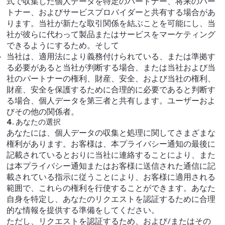
式で収集した個人データを特定のパートナー、将来のパー
トナー、およびサービスプロバイダーと共有する場合があ
ります。当社が新たな取引関係を結ぶことを可能にし、当
社が彼らに代わって製品またはサービスをマーケティング
できるようにするため。そして
当社は、適用法により義務付けられている、または準拠す
る必要があると当社が判断する場合、または当社および当
社のパートナーの権利、財産、安全、および当社の権利、
財産、安全を保護するために合理的に必要であると判断す
る場合、個人データを第三者と共有します。ユーザーおよ
びその他の関係者。
4. あなたの選択
あなたには、個人データの収集と処理に関してさまざまな
権利があります。お客様は、本プライバシー通知の最後に
記載されているとおりに当社に連絡することにより、また
は本プライバシー通知またはお客様に送信された通信に記
載されている指示に従うことにより、お客様に適用される
範囲で、これらの権利を行使することができます。あなた
自身を特定し、あなたのリクエストを認証するために合理
的な情報を提供する準備をしてください。
ただし、リクエストを認証するため、および/またはその