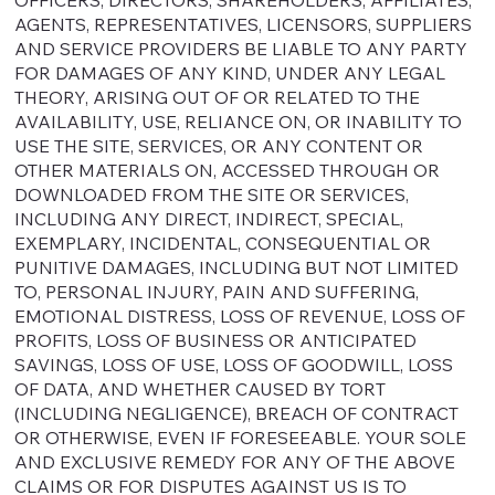
OFFICERS, DIRECTORS, SHAREHOLDERS, AFFILIATES,
AGENTS, REPRESENTATIVES, LICENSORS, SUPPLIERS
AND SERVICE PROVIDERS BE LIABLE TO ANY PARTY
FOR DAMAGES OF ANY KIND, UNDER ANY LEGAL
THEORY, ARISING OUT OF OR RELATED TO THE
AVAILABILITY, USE, RELIANCE ON, OR INABILITY TO
USE THE SITE, SERVICES, OR ANY CONTENT OR
OTHER MATERIALS ON, ACCESSED THROUGH OR
DOWNLOADED FROM THE SITE OR SERVICES,
INCLUDING ANY DIRECT, INDIRECT, SPECIAL,
EXEMPLARY, INCIDENTAL, CONSEQUENTIAL OR
PUNITIVE DAMAGES, INCLUDING BUT NOT LIMITED
TO, PERSONAL INJURY, PAIN AND SUFFERING,
EMOTIONAL DISTRESS, LOSS OF REVENUE, LOSS OF
PROFITS, LOSS OF BUSINESS OR ANTICIPATED
SAVINGS, LOSS OF USE, LOSS OF GOODWILL, LOSS
OF DATA, AND WHETHER CAUSED BY TORT
(INCLUDING NEGLIGENCE), BREACH OF CONTRACT
OR OTHERWISE, EVEN IF FORESEEABLE. YOUR SOLE
AND EXCLUSIVE REMEDY FOR ANY OF THE ABOVE
CLAIMS OR FOR DISPUTES AGAINST US IS TO