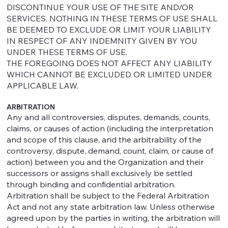
DISCONTINUE YOUR USE OF THE SITE AND/OR
SERVICES. NOTHING IN THESE TERMS OF USE SHALL
BE DEEMED TO EXCLUDE OR LIMIT YOUR LIABILITY
IN RESPECT OF ANY INDEMNITY GIVEN BY YOU
UNDER THESE TERMS OF USE.
THE FOREGOING DOES NOT AFFECT ANY LIABILITY
WHICH CANNOT BE EXCLUDED OR LIMITED UNDER
APPLICABLE LAW.
ARBITRATION
Any and all controversies, disputes, demands, counts,
claims, or causes of action (including the interpretation
and scope of this clause, and the arbitrability of the
controversy, dispute, demand, count, claim, or cause of
action) between you and the Organization and their
successors or assigns shall exclusively be settled
through binding and confidential arbitration.
Arbitration shall be subject to the Federal Arbitration
Act and not any state arbitration law. Unless otherwise
agreed upon by the parties in writing, the arbitration will