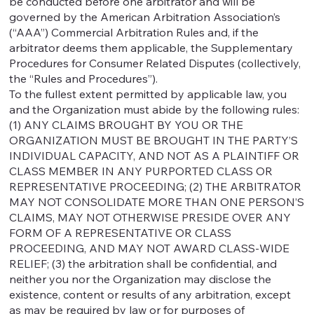
be conducted before one arbitrator and will be
governed by the American Arbitration Association’s
(“AAA”) Commercial Arbitration Rules and, if the
arbitrator deems them applicable, the Supplementary
Procedures for Consumer Related Disputes (collectively,
the “Rules and Procedures”).
To the fullest extent permitted by applicable law, you
and the Organization must abide by the following rules:
(1) ANY CLAIMS BROUGHT BY YOU OR THE
ORGANIZATION MUST BE BROUGHT IN THE PARTY’S
INDIVIDUAL CAPACITY, AND NOT AS A PLAINTIFF OR
CLASS MEMBER IN ANY PURPORTED CLASS OR
REPRESENTATIVE PROCEEDING; (2) THE ARBITRATOR
MAY NOT CONSOLIDATE MORE THAN ONE PERSON’S
CLAIMS, MAY NOT OTHERWISE PRESIDE OVER ANY
FORM OF A REPRESENTATIVE OR CLASS
PROCEEDING, AND MAY NOT AWARD CLASS-WIDE
RELIEF; (3) the arbitration shall be confidential, and
neither you nor the Organization may disclose the
existence, content or results of any arbitration, except
as may be required by law or for purposes of