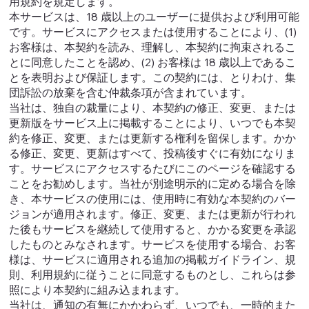
用規約を規定します。
本サービスは、18 歳以上のユーザーに提供および利用可能
です。サービスにアクセスまたは使用することにより、(1)
お客様は、本契約を読み、理解し、本契約に拘束されるこ
とに同意したことを認め、(2) お客様は 18 歳以上であるこ
とを表明および保証します。この契約には、とりわけ、集
団訴訟の放棄を含む仲裁条項が含まれています。
当社は、独自の裁量により、本契約の修正、変更、または
更新版をサービス上に掲載することにより、いつでも本契
約を修正、変更、または更新する権利を留保します。かか
る修正、変更、更新はすべて、投稿後すぐに有効になりま
す。サービスにアクセスするたびにこのページを確認する
ことをお勧めします。当社が別途明示的に定める場合を除
き、本サービスの使用には、使用時に有効な本契約のバー
ジョンが適用されます。修正、変更、または更新が行われ
た後もサービスを継続して使用すると、かかる変更を承認
したものとみなされます。サービスを使用する場合、お客
様は、サービスに適用される追加の掲載ガイドライン、規
則、利用規約に従うことに同意するものとし、これらは参
照により本契約に組み込まれます。
当社は、通知の有無にかかわらず、いつでも、一時的また