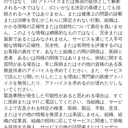
のではなく、(B) アドバイスまたは推奨の提供として解釈
されるべきではなく、(C) いかなる決定の基礎としても信
頼されるべきではありません。または健康上の問題の診断
または治療を含むがこれらに限定されない行動。組織は、
かかる情報の正確性または信頼性について責任を負いませ
ん。このような情報は網羅的なものではなく、完全または
最新であるとはみなされません。サービスを通じて入手可
能な情報の正確性、完全性、または有用性を評価するのは
お客様の責任です。あなたと組織との間の関係は、医師と
患者、あるいは同様の関係ではありません。病状に関する
質問がある場合は、常に医師またはその他の資格のある医
療提供者のアドバイスを求めてください。また、サービス
で読んだり聞いたりしたことを理由に専門家の医療アドバ
イスを無視したり、アドバイスを求めるのが遅れたりしな
いでください。
緊急事態が発生した可能性があると思われる場合は、すぐ
に医師または 911 に電話してください。当組織は、サービ
ス上で言及される特定の検査、医師、製品、手順、意見、
またはその他の情報を推奨または承認しません。組織、組
織の従業員、組織の招待に応じてサービスに関連して情報
を提供する個人、サービスの他の訪問者またはユーザー、